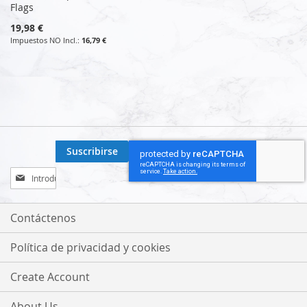
Flags
19,98 €
16,79 €
Suscribirse
Inscríbase
a
nuestro
boletín
Contáctenos
de
noticias:
Política de privacidad y cookies
Create Account
About Us