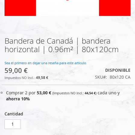
Bandera de Canadá | bandera
Saltar
al
horizontal | 0.96m² | 80x120cm
comienzo
de
la
Sea el primero en dejar una reseña para este artículo
59,00 €
galería
DISPONIBLE
de
SKU
80x120 CA
49,58 €
imágenes
Comprar 2 por
53,00 €
cada uno y
44,54 €
ahorra
10
%
Cantidad