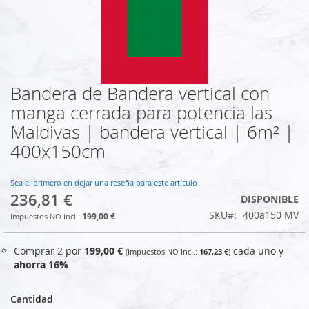
Bandera de Bandera vertical con
Saltar
al
manga cerrada para potencia las
comienzo
Maldivas | bandera vertical | 6m² |
de
la
400x150cm
galería
de
Sea el primero en dejar una reseña para este artículo
imágenes
236,81 €
DISPONIBLE
SKU
400a150 MV
199,00 €
Comprar 2 por
199,00 €
cada uno y
167,23 €
ahorra
16
%
Cantidad