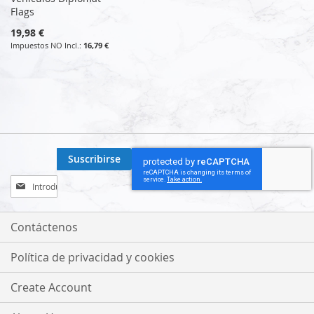
Flags
19,98 €
16,79 €
Suscribirse
Inscríbase
a
nuestro
boletín
Contáctenos
de
noticias:
Política de privacidad y cookies
Create Account