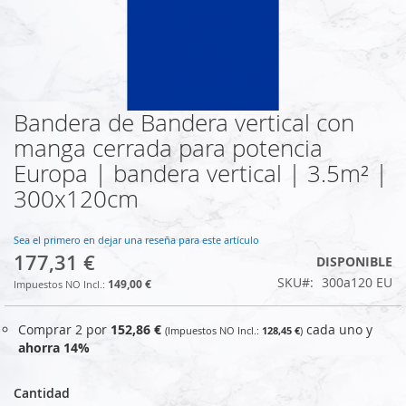
Bandera de Bandera vertical con
Saltar
al
manga cerrada para potencia
comienzo
Europa | bandera vertical | 3.5m² |
de
la
300x120cm
galería
de
Sea el primero en dejar una reseña para este artículo
imágenes
177,31 €
DISPONIBLE
SKU
300a120 EU
149,00 €
Comprar 2 por
152,86 €
cada uno y
128,45 €
ahorra
14
%
Cantidad