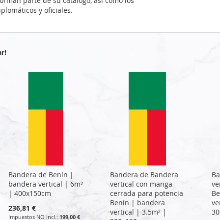
forman parte de su catálogo, así como los
lomáticos y oficiales.
r!
Bandera de Benín |
Bandera de Bandera
Ba
bandera vertical | 6m²
vertical con manga
ve
| 400x150cm
cerrada para potencia
Be
Benín | bandera
ve
236,81 €
vertical | 3.5m² |
30
199,00 €