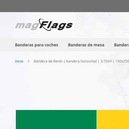
Ir
al
contenido
Banderas para coches
Banderas de mesa
Bandera
Inicio
Bandera de Benín | bandera horizontal | 3.75m² | 150x25
Saltar
al
final
de
la
galería
de
imágenes