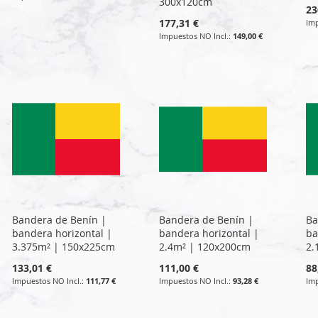
300x120cm
23
177,31 €
149,00 €
Bandera de Benín |
Bandera de Benín |
Ba
bandera horizontal |
bandera horizontal |
ba
3.375m² | 150x225cm
2.4m² | 120x200cm
2.
133,01 €
111,00 €
88
111,77 €
93,28 €