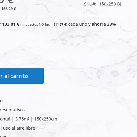
SKU
150x250 BJ
166,29 €
r
133,01 €
cada uno y
ahorra
33
%
111,77 €
r al carrito
ín
resentativos
ontal | 3.75m² | 150x250cm
 uso al aire libre