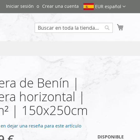
Iniciar sesión
Crear una cuenta
EUR español
Mi cest
Search
ra de Benín |
ra horizontal |
m² | 150x250cm
 en dejar una reseña para este artículo
9 €
DISPONIBLE