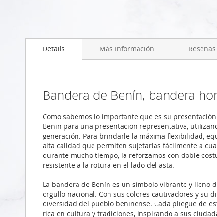
Saltar
al
Details
Más Información
Reseñas
comienzo
de
la
galería
de
Bandera de Benín, bandera ho
imágenes
Como sabemos lo importante que es su presentación 
Benín para una presentación representativa, utiliza
generación. Para brindarle la máxima flexibilidad, e
alta calidad que permiten sujetarlas fácilmente a cu
durante mucho tiempo, la reforzamos con doble costu
resistente a la rotura en el lado del asta.
La bandera de Benín es un símbolo vibrante y lleno 
orgullo nacional. Con sus colores cautivadores y su di
diversidad del pueblo beninense. Cada pliegue de es
rica en cultura y tradiciones, inspirando a sus ciuda