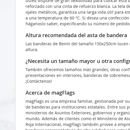
usted dispone de gran flexibilidad para colocar esta b
reforzado con una cinta de refuerzo blanca. La tela de
ojales metálicos, garantiza una larga vida útil para e
a una temperatura de 60 °C. Si desea una confección
háganoslo saber, especificando su número de pedido
Altura recomendada del asta de bandera
Las banderas de Benín del tamaño 150x250cm lucen
altura.
¿Necesita un tamaño mayor u otra config
También ofrecemos tamaños más grandes, otras confi
presentaciones en interiores, banderas de sobremesa
¡Contáctenos!
Acerca de magFlags
magFlags es una empresa familiar, gestionada por sus
de banderas para instituciones estatales. Entre sus p
ministerios de Asuntos Exteriores, gobiernos y organ
mundo. Además de clientes como el Ministerio de Asun
Roja Internacional, magFlags también provee a empres