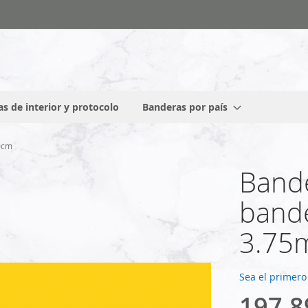
s de interior y protocolo
Banderas por país
0cm
Bande
bande
3.75
Sea el primero
197,8